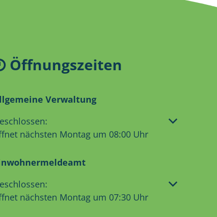
Öffnungszeiten
llgemeine Verwaltung
licken, um weitere Öffnungs- oder Schließzeiten aus
eschlossen:
ffnet nächsten Montag um 08:00 Uhr
inwohnermeldeamt
licken, um weitere Öffnungs- oder Schließzeiten aus
eschlossen:
ffnet nächsten Montag um 07:30 Uhr