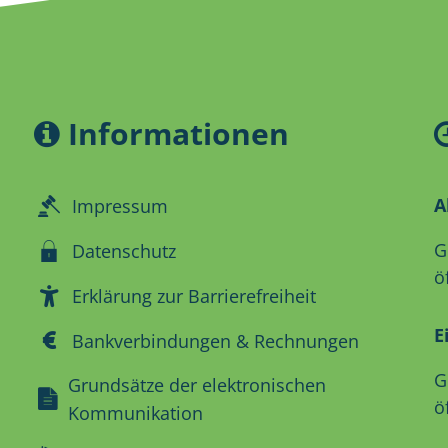
Informationen
A
Impressum
K
G
Datenschutz
ö
Erklärung zur Barrierefreiheit
E
Bankverbindungen & Rechnungen
K
G
Grundsätze der elektronischen
ö
Kommunikation