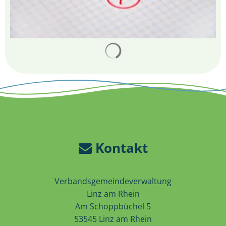
Suchergebnisse werden 
Kontakt
Verbandsgemeindeverwaltung
Linz am Rhein
Am Schoppbüchel 5
53545 Linz am Rhein