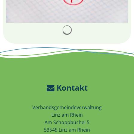
Suchergebnisse werden 
Kontakt
Verbandsgemeindeverwaltung
Linz am Rhein
Am Schoppbüchel 5
53545 Linz am Rhein