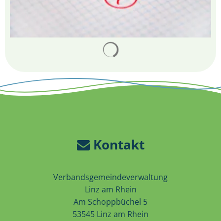
Suchergebnisse werden 
Kontakt
Verbandsgemeindeverwaltung
Linz am Rhein
Am Schoppbüchel 5
53545 Linz am Rhein