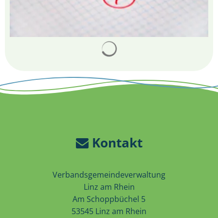
Suchergebnisse werden 
Kontakt
Verbandsgemeindeverwaltung
Linz am Rhein
Am Schoppbüchel 5
53545 Linz am Rhein