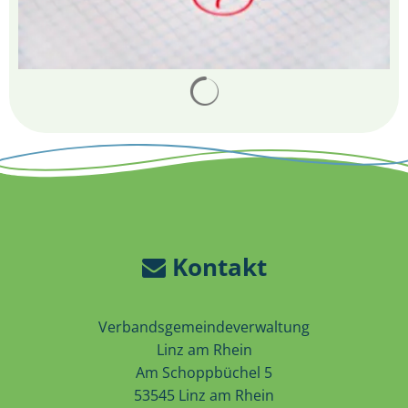
Suchergebnisse werden 
Kontakt
Verbandsgemeindeverwaltung
Linz am Rhein
Am Schoppbüchel 5
53545 Linz am Rhein