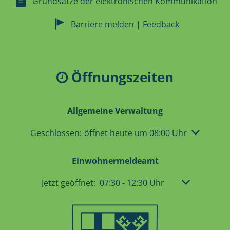
Grundsätze der elektronischen Kommunikation
Barriere melden | Feedback
Öffnungszeiten
Allgemeine Verwaltung
Klicken, um weitere Öffnungs- oder Schließzeiten 
Geschlossen:
öffnet heute um 08:00 Uhr
Einwohnermeldeamt
Klicken, um weitere Öffnungs- oder Schließzeit
Jetzt geöffnet:
07:30
-
12:30
Uhr
Von 07:30 bis