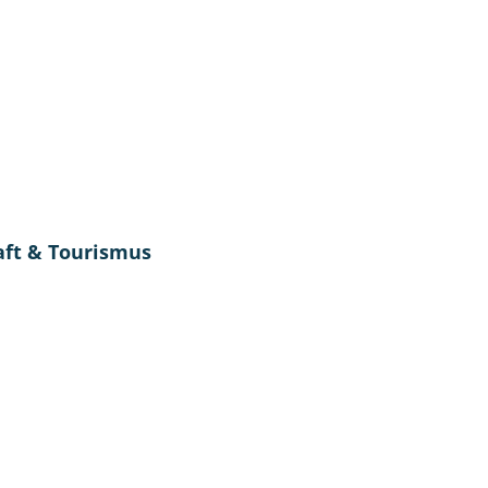
tung & Politik
Bürgerservice
Unsere Re
aft & Tourismus