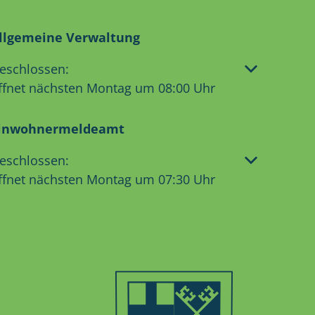
llgemeine Verwaltung
licken, um weitere Öffnungs- oder Schließzeiten aus
eschlossen:
ffnet nächsten Montag um 08:00 Uhr
inwohnermeldeamt
licken, um weitere Öffnungs- oder Schließzeiten aus
eschlossen:
ffnet nächsten Montag um 07:30 Uhr