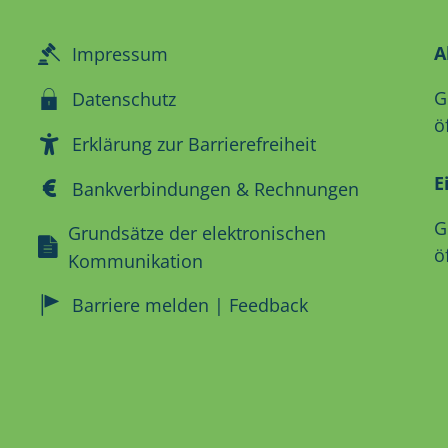
A
Impressum
K
G
Datenschutz
ö
Erklärung zur Barrierefreiheit
E
Bankverbindungen & Rechnungen
K
G
Grundsätze der elektronischen
ö
Kommunikation
Barriere melden | Feedback