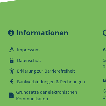
Informationen
A
Impressum
K
G
Datenschutz
ö
Erklärung zur Barrierefreiheit
E
Bankverbindungen & Rechnungen
K
G
Grundsätze der elektronischen
ö
Kommunikation