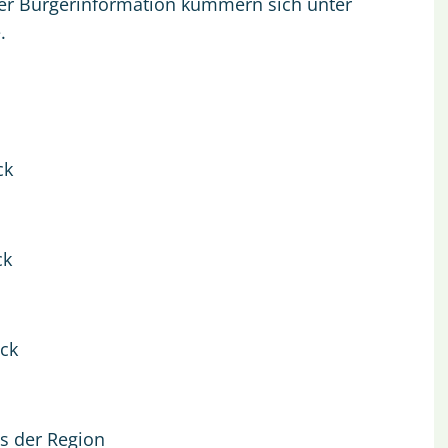
rer Bürgerinformation kümmern sich unter
.
ck
ck
ick
s der Region