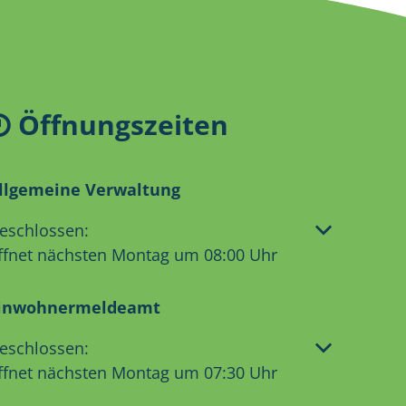
Öffnungszeiten
llgemeine Verwaltung
licken, um weitere Öffnungs- oder Schließzeiten aus
eschlossen:
ffnet nächsten Montag um 08:00 Uhr
inwohnermeldeamt
licken, um weitere Öffnungs- oder Schließzeiten aus
eschlossen:
ffnet nächsten Montag um 07:30 Uhr