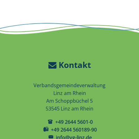
Kontakt
Verbandsgemeindeverwaltung
Linz am Rhein
Am Schoppbüchel 5
53545 Linz am Rhein
+49 2644 5601-0
+49 2644 560189-90
info@vg-linz.de