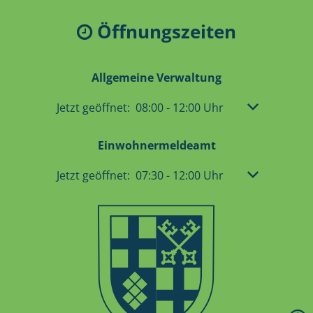
Öffnungszeiten
Allgemeine Verwaltung
Klicken, um weitere Öffnungs- oder Schließzeit
Jetzt geöffnet:
08:00
-
12:00
Uhr
Von 08:00 bis
Einwohnermeldeamt
Klicken, um weitere Öffnungs- oder Schließzeit
Jetzt geöffnet:
07:30
-
12:00
Uhr
Von 07:30 bis