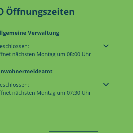
Öffnungszeiten
llgemeine Verwaltung
licken, um weitere Öffnungs- oder Schließzeiten aus
eschlossen:
ffnet nächsten Montag um 08:00 Uhr
inwohnermeldeamt
licken, um weitere Öffnungs- oder Schließzeiten aus
eschlossen:
ffnet nächsten Montag um 07:30 Uhr