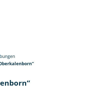
gion
ibungen
Oberkalenborn“
lenborn“