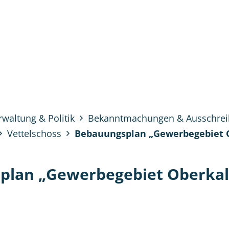
tung & Politik
Bürgerservice
Unsere Re
rwaltung & Politik
Bekanntmachungen & Ausschre
Vettelschoss
Bebauungsplan „Gewerbegebiet 
plan „Gewerbegebiet Oberka