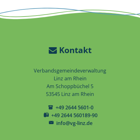
Kontakt
Verbandsgemeindeverwaltung
Linz am Rhein
Am Schoppbüchel 5
53545 Linz am Rhein
+49 2644 5601-0
+49 2644 560189-90
info@vg-linz.de