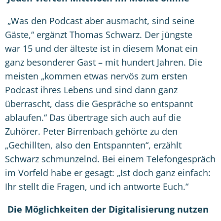
„Was den Podcast aber ausmacht, sind seine
Gä
ste,
“ ergänzt Thomas Schwarz. Der jü
ngste
war
15 und der älteste ist in diesem Monat ein
ganz besonderer Gast – mit hundert Jahren. Die
meisten „kommen etwas nerv
ö
s zum ersten
Podcast ihres Lebens und sind dann ganz
überrascht, dass die Gespräche so entspannt
ablaufen.
“
Das übertrage sich auch auf die
Zuh
ö
rer. Peter Birrenbach geh
ö
rte zu den
„Gechillten, also den Entspannten
“
, erzählt
Schwarz schmunzelnd. Bei einem Telefongespräch
im Vorfeld habe er gesagt: „Ist doch ganz einfach:
Ihr stellt die Fragen, und ich antworte Euch.
“
Die Möglichkeiten der Digitalisierung nutzen