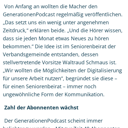
Von Anfang an wollten die Macher den
GenerationenPodcast regelmäß
ig ver
ö
ffentlichen.
„Das setzt uns ein wenig unter angenehmen
Zeitdruck,“ erklären beide. „Und die H
ö
rer wissen,
dass sie jeden Monat etwas Neues zu h
ö
ren
bekommen.“ Die Idee ist im Seniorenbeirat der
Verbandsgemeinde entstanden, dessen
stellvertretende Vorsitze Waltraud Schmaus ist.
„Wir wollten die M
ö
glichkeiten der Digitalisierung
für unsere Arbeit nutzen
“
, begr
ündet sie diese –
für einen Seniorenbeirat – immer noch
ungew
ö
hnliche Form der Kommunikation.
Zahl der Abonnenten wächst
Der GenerationenPodcast scheint immer