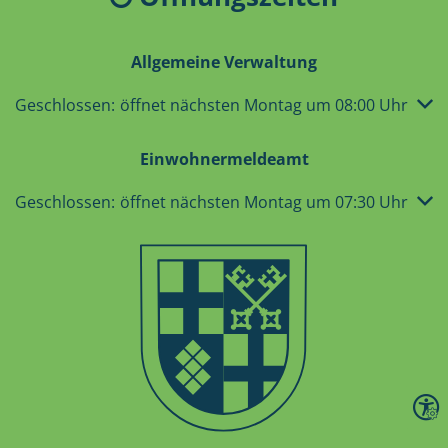
Allgemeine Verwaltung
Klicken, um weitere Öffnungs- oder Schließzeiten auszub
Geschlossen:
öffnet nächsten Montag um 08:00 Uhr
Einwohnermeldeamt
Klicken, um weitere Öffnungs- oder Schließzeiten auszub
Geschlossen:
öffnet nächsten Montag um 07:30 Uhr
Seite 