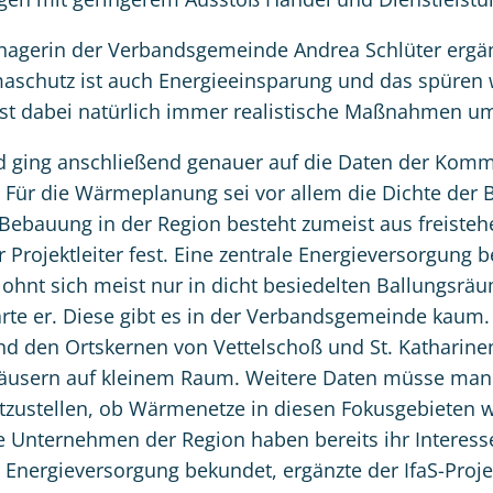
agerin der Verbandsgemeinde Andrea Schlüter ergä
maschutz ist auch Energieeinsparung und das spüren w
ist dabei natürlich immer realistische Maßnahmen u
ld ging anschließend genauer auf die Daten der Kom
Für die Wärmeplanung sei vor allem die Dichte der 
 Bebauung in der Region besteht zumeist aus freiste
r Projektleiter fest. Eine zentrale Energieversorgung 
ohnt sich meist nur in dicht besiedelten Ballungsr
rte er. Diese gibt es in der Verbandsgemeinde kaum. 
nd den Ortskernen von Vettelschoß und St. Katharine
äusern auf kleinem Raum. Weitere Daten müsse man 
tzustellen, ob Wärmenetze in diesen Fokusgebieten wi
e Unternehmen der Region haben bereits ihr Interess
 Energieversorgung bekundet, ergänzte der IfaS-Pro