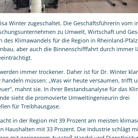
Lisa Winter zugeschaltet. Die Geschäftsführerin vom i
schungsunternehmen zu Umwelt, Wirtschaft und Gesel
en des Klimawandels für die Region in Rheinland-Pfalz
inbau, aber auch die Binnenschifffahrt durch immer 
einträchtigt.
rden immer trockener. Daher ist für Dr. Winter klar,
 handeln müssen: „Was wir heute versäumen, trifft u
uer“, mahnt sie. In ihrer Bestandsanalyse für das K
de sieht die promovierte Umweltingenieurin drei
len für Treibhausgase.
sacht in der Region mit 39 Prozent am meisten klimas
en Haushalten mit 33 Prozent. Die Industrie schlägt mi
lgen mit geringerem Ausstoß Handel und Dienstleist