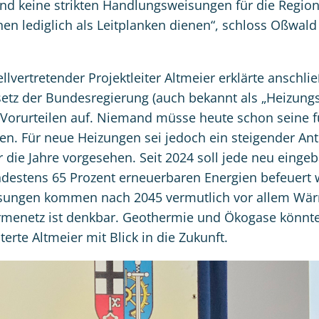
sind keine strikten Handlungsweisungen für die Regio
n lediglich als Leitplanken dienen“, schloss Oßwald
ellvertretender Projektleiter Altmeier erklärte anschl
tz der Bundesregierung (auch bekannt als „Heizungs
 Vorurteilen auf. Niemand müsse heute schon seine 
n. Für neue Heizungen sei jedoch ein steigender Ant
 die Jahre vorgesehen. Seit 2024 soll jede neu einge
destens 65 Prozent erneuerbaren Energien befeuert w
ösungen kommen nach 2045 vermutlich vor allem W
rmenetz ist denkbar. Geothermie und Ökogase könnte
uterte Altmeier mit Blick in die Zukunft.