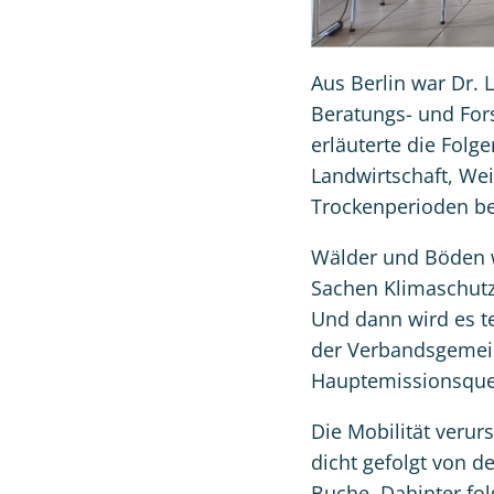
Aus Berlin war Dr. 
Beratungs- und For
erläuterte die Folg
Landwirtschaft, We
Trockenperioden be
Wälder und Böden we
Sachen Klimaschutz
Und dann wird es te
der Verbandsgemein
Hauptemissionsquel
Die Mobilität verur
dicht gefolgt von d
Buche. Dahinter fo