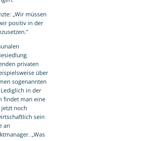
nzte: „Wir müssen
ir positiv in der
mzusetzen.“
munalen
Besiedlung
henden privaten
beispielsweise über
äumen sogenannten
Lediglich in der
n findet man eine
jetzt noch
rtschaftlich sein
e an
jektmanager. „Was