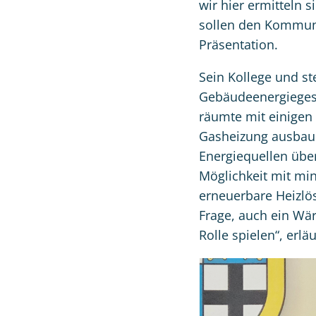
wir hier ermitteln 
sollen den Kommune
Präsentation.
Sein Kollege und st
Gebäudeenergiegese
räumte mit einigen
Gasheizung ausbaue
Energiequellen über
Möglichkeit mit min
erneuerbare Heizl
Frage, auch ein Wä
Rolle spielen“, erlä