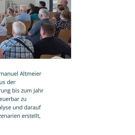
 Emanuel Altmeier
us der
rung bis zum Jahr
neuerbar zu
alyse und darauf
narien erstellt,