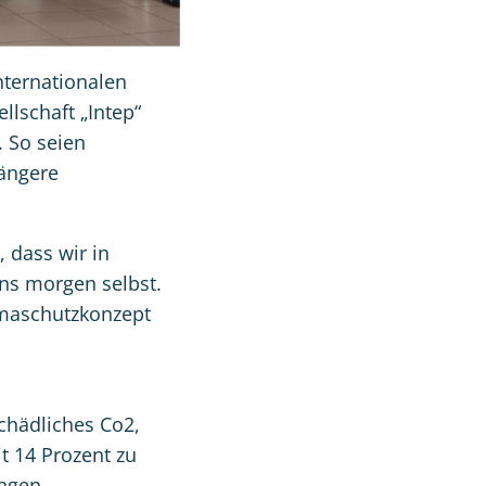
nternationalen
lschaft „Intep“
. So seien
längere
 dass wir in
ns morgen selbst.
limaschutzkonzept
chädliches Co2,
t 14 Prozent zu
ungen.