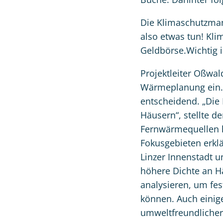
Die Klimaschutzman
also etwas tun! Kli
Geldbörse.Wichtig 
Projektleiter Oßwa
Wärmeplanung ein. 
entscheidend. „Die
Häusern“, stellte de
Fernwärmequellen l
Fokusgebieten erklä
Linzer Innenstadt u
höhere Dichte an H
analysieren, um fes
können. Auch einig
umweltfreundlicher