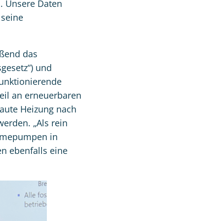
n. Unsere Daten
 seine
ießend das
gesetz“) und
funktionierende
eil an erneuerbaren
baute Heizung nach
erden. „Als rein
ärmepumpen in
n ebenfalls eine