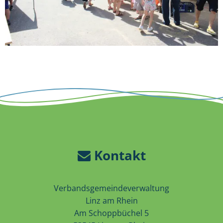
Kontakt
Verbandsgemeindeverwaltung
Linz am Rhein
Am Schoppbüchel 5