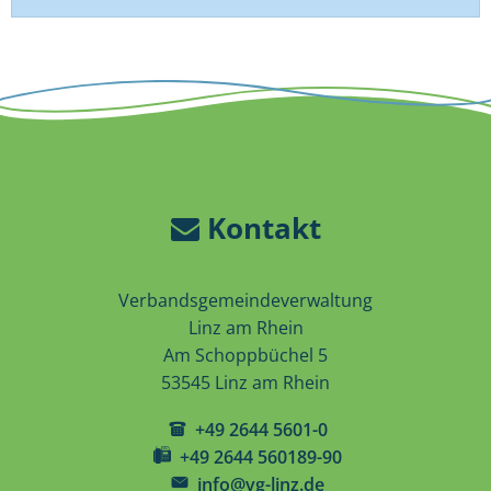
Kontakt
Verbandsgemeindeverwaltung
Linz am Rhein
Am Schoppbüchel 5
53545 Linz am Rhein
+49 2644 5601-0
+49 2644 560189-90
info@vg-linz.de